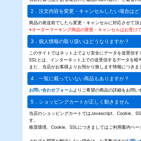
2．注文内容を変更・キャンセルしたい場合はど
商品の発送前でしたら変更・キャンセルに対応させて頂
※オーダーマーキング商品の変更・キャンセルはお受け
3．個人情報の取り扱いはどうなりますか？
このサイトではネット上でより安全にデータを送受信する
SSLとは、インターネット上での送受信するデータを暗
また、当店がお客様よりお預かり致します情報につきま
4．一覧に載っていない商品もありますか？
お問い合わせフォーム
よりご希望の商品の詳細をお問い
5．ショッピングカートが正しく動きません
当店のショッピングカートではJavascript、Coo
す。
推奨環境、Cookie、SSLにつきましてはご利用案内ペー
それでも問題が解決しない場合は、お手数ですが
お問い