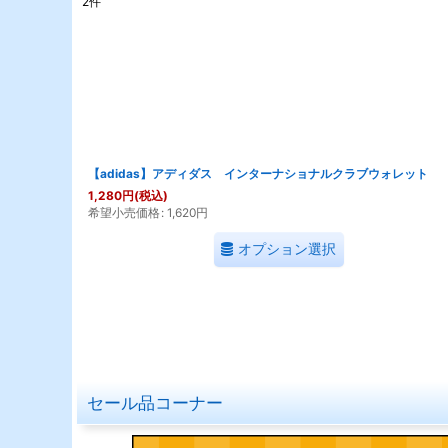
2
件
表示数
:
在庫あり
並び順
:
【adidas】アディダス インターナショナルクラブウォレット
1,280
円
(税込)
希望小売価格
:
1,620
円
オプション選択
セール品コーナー