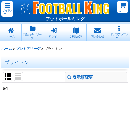
サイドメ
カート
ニュー
フットボールキング
商品カテゴリ一
ポップアップメ
ホーム
ログイン
ご利用案内
問い合わせ
覧
ニュー
ホーム
>
プレミアリーグ
>
ブライトン
ブライトン
表示順変更
閉じる
5
件
表示数
:
在庫あり
並び順
: