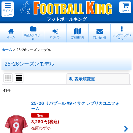
サイドメ
カート
ニュー
フットボールキング
商品カテゴリ一
ポップアップメ
ホーム
ログイン
ご利用案内
問い合わせ
覧
ニュー
ホーム
>
25-26シーズンモデル
25-26シーズンモデル
表示順変更
閉じる
41
件
表示数
:
25-26 リバプール #9 イサク レプリカユニフォ
ーム
在庫あり
3,280
円
(税込)
並び順
:
在庫わずか