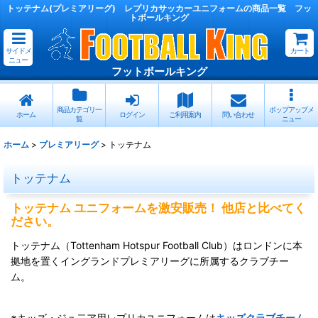
トッテナム(プレミアリーグ) レプリカサッカーユニフォームの商品一覧 フッ
トボールキング
サイドメ
カート
ニュー
フットボールキング
商品カテゴリ一
ポップアップメ
ホーム
ログイン
ご利用案内
問い合わせ
覧
ニュー
ホーム
>
プレミアリーグ
>
トッテナム
トッテナム
トッテナム ユニフォームを激安販売！ 他店と比べてく
ださい。
トッテナム（Tottenham Hotspur Football Club）はロンドンに本
拠地を置くイングランドプレミアリーグに所属するクラブチー
ム。
※キッズ・ジュ二ア用レプリカユニフォームは
キッズクラブチーム