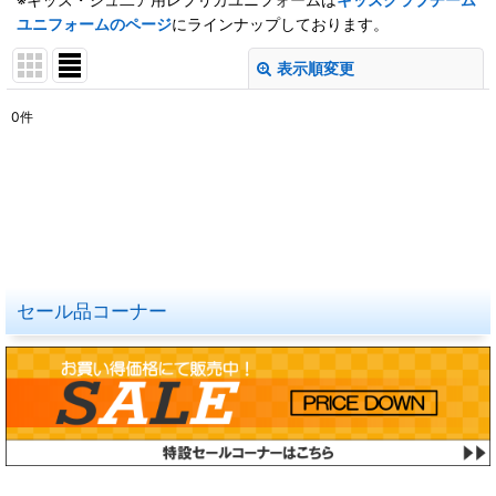
ユニフォームのページ
にラインナップしております。
表示順変更
閉じる
0
件
表示数
:
在庫あり
並び順
:
絞り込む
セール品コーナー