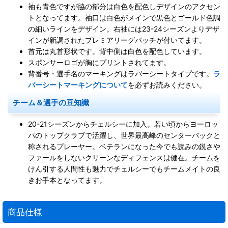
袖も青色ですが脇の部分は白色を配色しデザインのアクセン
トとなってます。袖口は白色がメインで黒色とゴールド色調
の細いラインをデザイン。右袖には23-24シーズンよりデザ
インが新調されたプレミアリーグパッチが付いてます。
首元は丸首形状です。背中側は白色を配色しています。
スポンサーロゴが胸にプリントされてます。
背番号・選手名のマーキングはラバーシートタイプです。
ラ
バーシートマーキングについて
を必ずお読みください。
チーム＆選手の豆知識
20-21シーズンからチェルシーに加入。若い頃からヨーロッ
パのトップクラブで活躍し、世界最高峰のセンターバックと
称されるプレーヤー。ベテランになった今でも読みの鋭さや
ファールをしないクリーンなディフェンスは健在。チームを
けん引する人間性も魅力でチェルシーでもチームメイトの良
きお手本となってます。
商品仕様