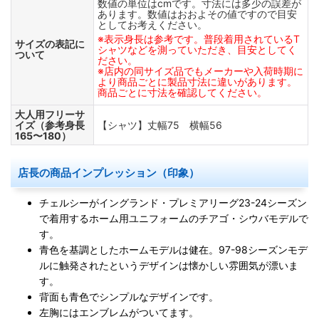
数値の単位はcmです。寸法には多少の誤差が
あります。数値はおおよその値ですので目安
としてお考えください。
※表示身長は参考です。普段着用されているT
サイズの表記に
シャツなどを測っていただき、目安としてく
ついて
ださい。
※店内の同サイズ品でもメーカーや入荷時期に
より商品ごとに製品寸法に違いがあります。
商品ごとに寸法を確認してください。
大人用フリーサ
イズ（参考身長
【シャツ】丈幅75 横幅56
165〜180）
店長の商品インプレッション（印象）
チェルシーがイングランド・プレミアリーグ23-24シーズン
で着用するホーム用ユニフォームのチアゴ・シウバモデルで
す。
青色を基調としたホームモデルは健在。97-98シーズンモデ
ルに触発されたというデザインは懐かしい雰囲気が漂いま
す。
背面も青色でシンプルなデザインです。
左胸にはエンブレムがついてます。